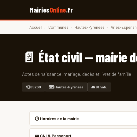
Mairies
Online
.fr
Accueil
›
Communes
›
Hautes-Pyrénées
›
Aries-Espénan
📄 État civil — mairie 
Actes de naissance, mariage, décès et livret de famille
📮 65230
🗺 Hautes-Pyrénées
👥 91 hab.
🕐 Horaires de la mairie
🪪 CNI & Passeport