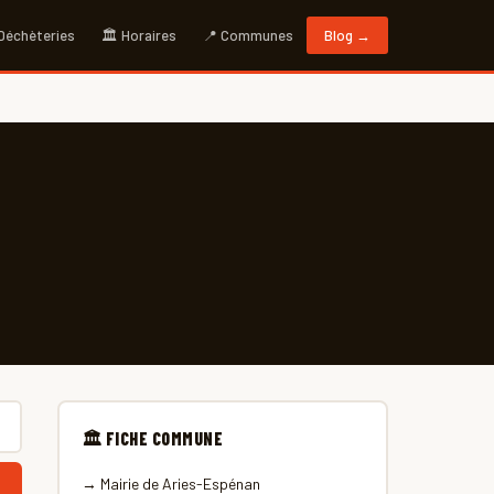
 Déchèteries
🏛 Horaires
📍 Communes
Blog →
🏛 FICHE COMMUNE
→ Mairie de Aries-Espénan