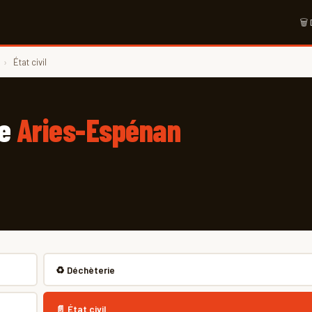
🗑
›
État civil
de
Aries-Espénan
♻️ Déchèterie
📄 État civil