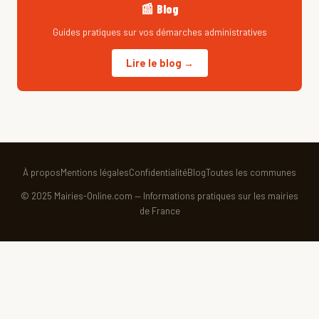
📰 Blog
Guides pratiques sur vos démarches administratives
Lire le blog →
À propos
Mentions légales
Confidentialité
Blog
Toutes les communes
© 2025 Mairies-Online.com — Informations pratiques sur les mairies
de France