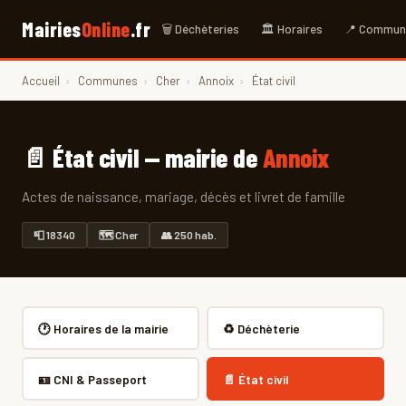
Mairies
Online
.fr
🗑 Déchèteries
🏛 Horaires
📍 Commun
Accueil
›
Communes
›
Cher
›
Annoix
›
État civil
📄 État civil — mairie de
Annoix
Actes de naissance, mariage, décès et livret de famille
📮 18340
🗺 Cher
👥 250 hab.
🕐 Horaires de la mairie
♻️ Déchèterie
🪪 CNI & Passeport
📄 État civil