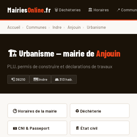
Mairies
Online
.fr
🗑 Déchèteries
🏛 Horaires
📍 Commun
Accueil
›
Communes
›
Indre
›
Anjouin
›
Urbanisme
🏗 Urbanisme — mairie de
Anjouin
PLU, permis de construire et déclarations de travaux
📮 36210
🗺 Indre
👥 313 hab.
🕐 Horaires de la mairie
♻️ Déchèterie
🪪 CNI & Passeport
📄 État civil