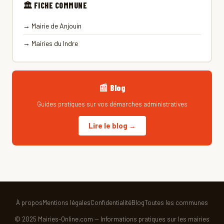
🏛 FICHE COMMUNE
→ Mairie de Anjouin
→ Mairies du Indre
📰 Blog
Guides pratiques sur vos démarches administratives
Lire le blog →
À propos
Mentions légales
Confidentialité
Blog
Toutes les communes
© 2025 Mairies-Online.com — Informations pratiques sur les mairies