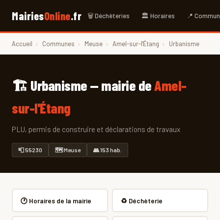
Mairies
Online
.fr
🗑 Déchèteries
🏛 Horaires
📍 Commun
Accueil
›
Communes
›
Meuse
›
Amel-sur-l'Étang
›
Urbanisme
🏗 Urbanisme — mairie de
Amel-
sur-l'Étang
PLU, permis de construire et déclarations de travaux
📮 55230
🗺 Meuse
👥 153 hab.
🕐 Horaires de la mairie
♻️ Déchèterie