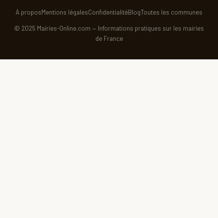
À propos
Mentions légales
Confidentialité
Blog
Toutes les communes
© 2025 Mairies-Online.com — Informations pratiques sur les mairies
de France