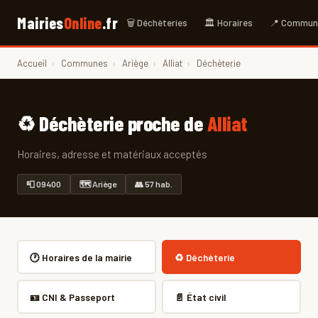
Mairies
Online
.fr
🗑 Déchèteries
🏛 Horaires
📍 Commun
Accueil
›
Communes
›
Ariège
›
Alliat
›
Déchèterie
♻️ Déchèterie proche de
Alliat
Horaires, adresse et matériaux acceptés
📮 09400
🗺 Ariège
👥 57 hab.
🕐 Horaires de la mairie
♻️ Déchèterie
🪪 CNI & Passeport
📄 État civil