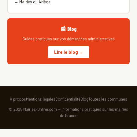
→ Mairies du Ariège
📰 Blog
Guides pratiques sur vos démarches administratives
Lire le blog →
À propos
Mentions légales
Confidentialité
Blog
Toutes les communes
© 2025 Mairies-Online.com — Informations pratiques sur les mairies
de France