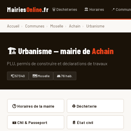
Mairies
Online
.fr
🗑 Déchèteries
🏛 Horaires
📍 Commun
Accueil
›
Communes
›
Moselle
›
Achain
›
Urbanisme
🏗 Urbanisme — mairie de
Achain
PLU, permis de construire et déclarations de travaux
📮 57340
🗺 Moselle
👥 76 hab.
🕐 Horaires de la mairie
♻️ Déchèterie
🪪 CNI & Passeport
📄 État civil