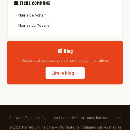
🏛 FICHE COMMUNE
→ Mairie de Achain
→ Mairies du Moselle
📰 Blog
Guides pratiques sur vos démarches administratives
Lire le blog →
À propos
Mentions légales
Confidentialité
Blog
Toutes les communes
© 2025 Mairies-Online.com — Informations pratiques sur les mairies