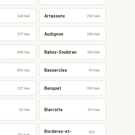
Artassenx
348 hab.
262 hab.
Audignon
277 hab.
386 hab.
Bahus-Soubiran
988 hab.
394 hab.
Bassercles
855 hab.
151 hab.
Benquet
227 hab.
1 913 hab.
Biarrotte
121 hab.
347 hab.
Bordères-et-
359
254 hab.