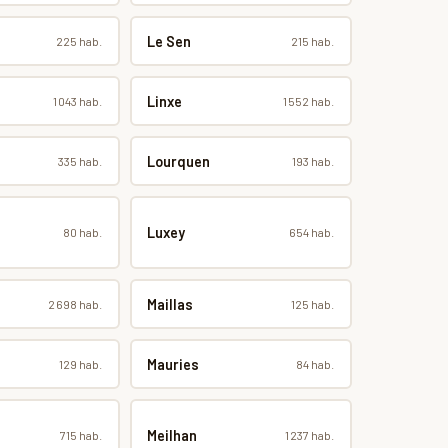
Le Sen
225 hab.
215 hab.
Linxe
1 043 hab.
1 552 hab.
Lourquen
335 hab.
193 hab.
Luxey
80 hab.
654 hab.
Maillas
2 698 hab.
125 hab.
Mauries
129 hab.
84 hab.
Meilhan
715 hab.
1 237 hab.