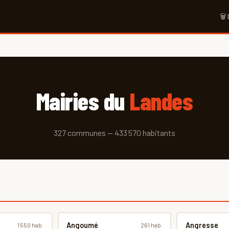
🗑
Mairies du
Landes
327 communes — 433 570 habitants
Angoumé
Angresse
1 550 hab.
261 hab.