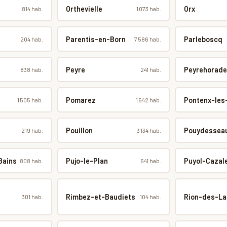
Orthevielle
Orx
814 hab.
1 073 hab.
Parentis-en-Born
Parleboscq
204 hab.
7 586 hab.
Peyre
Peyrehorade
838 hab.
241 hab.
Pomarez
Pontenx-les
1 505 hab.
1 642 hab.
Pouillon
Pouydessea
219 hab.
3 134 hab.
Bains
Pujo-le-Plan
Puyol-Cazal
808 hab.
641 hab.
Rimbez-et-Baudiets
Rion-des-L
301 hab.
104 hab.