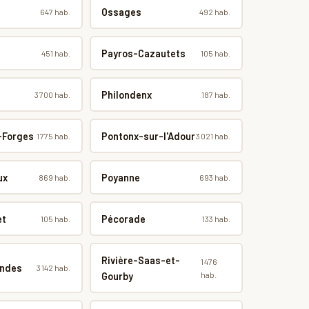
Ossages
647 hab.
492 hab.
Payros-Cazautets
451 hab.
105 hab.
Philondenx
3 700 hab.
187 hab.
-Forges
Pontonx-sur-l'Adour
1 775 hab.
3 021 hab.
ux
Poyanne
869 hab.
693 hab.
et
Pécorade
105 hab.
133 hab.
Rivière-Saas-et-
1 476
andes
3 142 hab.
hab.
Gourby