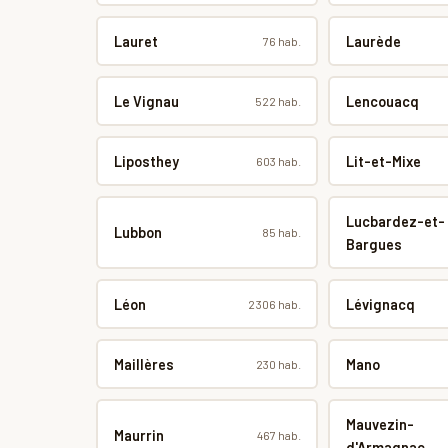
Lauret
Laurède
76 hab.
Le Vignau
Lencouacq
522 hab.
Liposthey
Lit-et-Mixe
603 hab.
Lucbardez-et-
Lubbon
85 hab.
Bargues
Léon
Lévignacq
2 306 hab.
Maillères
Mano
230 hab.
Mauvezin-
Maurrin
467 hab.
d'Armagnac