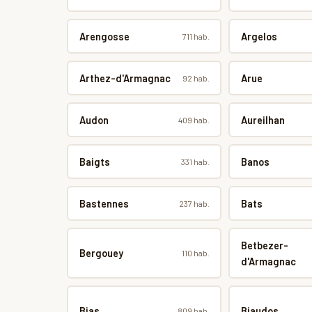
Arengosse
Argelos
711 hab.
Arthez-d'Armagnac
Arue
92 hab.
Audon
Aureilhan
409 hab.
Baigts
Banos
331 hab.
Bastennes
Bats
237 hab.
Betbezer-
Bergouey
110 hab.
d'Armagnac
Bias
Biaudos
809 hab.