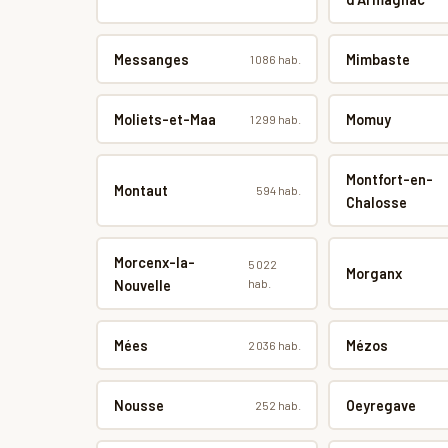
Messanges
Mimbaste
1 086 hab.
Moliets-et-Maa
Momuy
1 299 hab.
Montfort-en-
Montaut
594 hab.
Chalosse
Morcenx-la-
5 022
Morganx
hab.
Nouvelle
Mées
Mézos
2 036 hab.
Nousse
Oeyregave
252 hab.