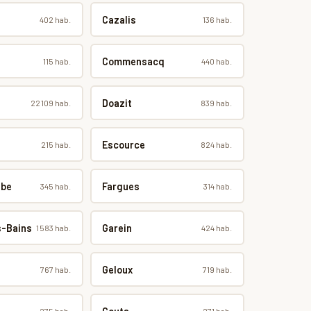
Cazalis
402 hab.
136 hab.
Commensacq
115 hab.
440 hab.
Doazit
22 109 hab.
839 hab.
Escource
215 hab.
824 hab.
ube
Fargues
345 hab.
314 hab.
-Bains
Garein
1 583 hab.
424 hab.
Geloux
767 hab.
719 hab.
275 hab.
271 hab.