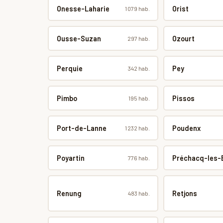
Onesse-Laharie
Orist
1 079 hab.
Ousse-Suzan
Ozourt
297 hab.
Perquie
Pey
342 hab.
Pimbo
Pissos
195 hab.
Port-de-Lanne
Poudenx
1 232 hab.
Poyartin
Préchacq-les-
776 hab.
Renung
Retjons
483 hab.