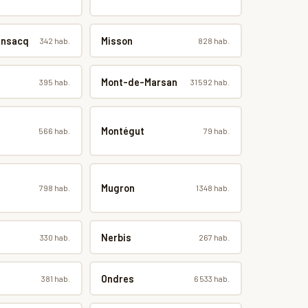
ensacq
Misson
342 hab.
828 hab.
Mont-de-Marsan
395 hab.
31 592 hab.
Montégut
566 hab.
79 hab.
Mugron
798 hab.
1 348 hab.
Nerbis
330 hab.
267 hab.
Ondres
381 hab.
6 533 hab.