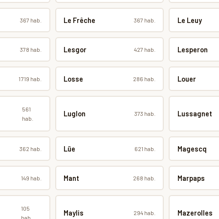
Le Frêche
Le Leuy
367 hab.
367 hab.
Lesgor
Lesperon
378 hab.
427 hab.
Losse
Louer
1 719 hab.
286 hab.
561
Luglon
Lussagnet
373 hab.
hab.
Lüe
Magescq
362 hab.
621 hab.
Mant
Marpaps
149 hab.
268 hab.
105
Maylis
Mazerolles
294 hab.
hab.