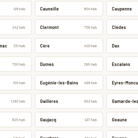
Cauneille
Caupenne
418 hab.
804 hab.
Clermont
Clèdes
242 hab.
736 hab.
nac
Cère
Dax
331 hab.
420 hab.
Dumes
Escalans
700 hab.
265 hab.
Eugénie-les-Bains
Eyres-Monc
100 hab.
498 hab.
Gaillères
Gamarde-les
1 283 hab.
653 hab.
Gaujacq
Geaune
925 hab.
437 hab.
531 hab.
364 hab.