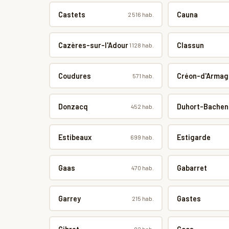
Castets
Cauna
2 516 hab.
Cazères-sur-l'Adour
Classun
1 128 hab.
Coudures
Créon-d'Armag
571 hab.
Donzacq
Duhort-Bachen
452 hab.
Estibeaux
Estigarde
699 hab.
Gaas
Gabarret
470 hab.
Garrey
Gastes
215 hab.
92 hab.