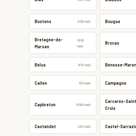
Bostens
Bougue
206 hab.
Bretagne-de-
1 618
Brocas
hab.
Marsan
Bélus
Bénesse-Mare
615 hab.
Callen
Campagne
153 hab.
Carcarès-Sain
Capbreton
9 184 hab.
Croix
Castandet
Castel-Sarrazi
425 hab.