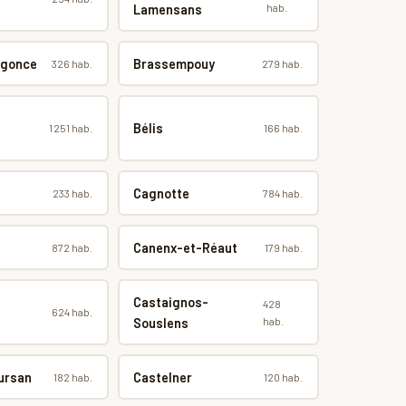
hab.
Lamensans
rgonce
Brassempouy
326 hab.
279 hab.
Bélis
1 251 hab.
166 hab.
Cagnotte
233 hab.
784 hab.
Canenx-et-Réaut
872 hab.
179 hab.
Castaignos-
428
624 hab.
hab.
Souslens
ursan
Castelner
182 hab.
120 hab.