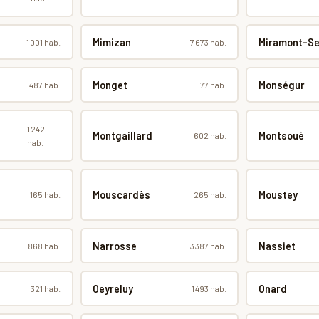
Mimizan
Miramont-S
1 001 hab.
7 673 hab.
Monget
Monségur
487 hab.
77 hab.
1 242
Montgaillard
Montsoué
602 hab.
hab.
Mouscardès
Moustey
165 hab.
265 hab.
Narrosse
Nassiet
868 hab.
3 387 hab.
Oeyreluy
Onard
321 hab.
1 493 hab.