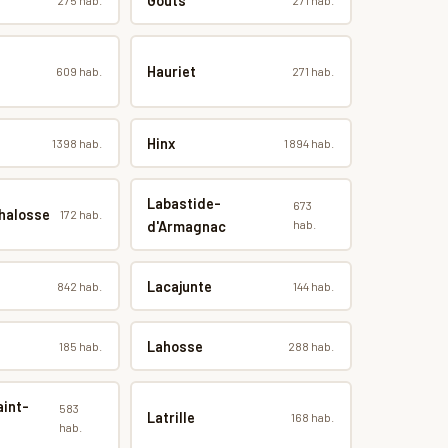
Gouts
Hauriet
609 hab.
271 hab.
Hinx
1 398 hab.
1 894 hab.
Labastide-
673
halosse
172 hab.
hab.
d'Armagnac
Lacajunte
842 hab.
144 hab.
Lahosse
185 hab.
288 hab.
aint-
583
Latrille
168 hab.
hab.