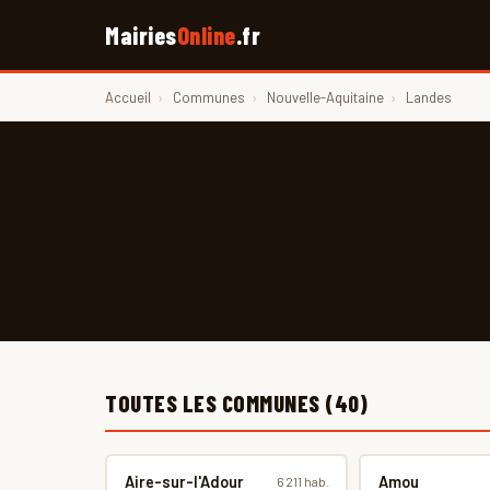
Mairies
Online
.fr
Accueil
›
Communes
›
Nouvelle-Aquitaine
›
Landes
TOUTES LES COMMUNES (40)
Aire-sur-l'Adour
Amou
6 211 hab.