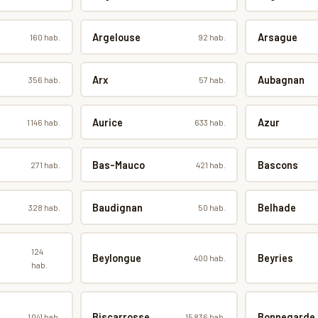
Argelouse
Arsague
160 hab.
92 hab.
Arx
Aubagnan
356 hab.
57 hab.
Aurice
Azur
1 146 hab.
633 hab.
Bas-Mauco
Bascons
271 hab.
421 hab.
Baudignan
Belhade
328 hab.
50 hab.
124
Beylongue
Beyries
400 hab.
hab.
Biscarrosse
Bonnegarde
1 041 hab.
15 836 hab.