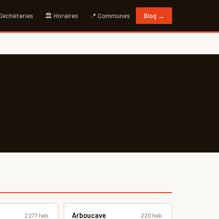
 Déchèteries
🏛 Horaires
📍 Communes
Blog →
Arboucave
2 277 hab.
220 hab.