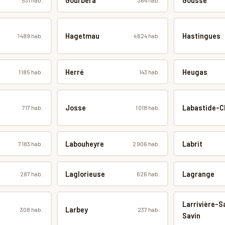
Gourbera
Gousse
Hagetmau
Hastingues
1 489 hab.
4 624 hab.
Herré
Heugas
1 185 hab.
143 hab.
Josse
Labastide-C
717 hab.
1 018 hab.
Labouheyre
Labrit
7 183 hab.
2 906 hab.
Laglorieuse
Lagrange
287 hab.
626 hab.
Larrivière-S
Larbey
308 hab.
237 hab.
Savin