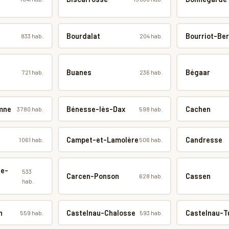
Bourdalat
Bourriot-Be
833 hab.
204 hab.
Buanes
Bégaar
721 hab.
236 hab.
mne
Bénesse-lès-Dax
Cachen
3 780 hab.
598 hab.
Campet-et-Lamolère
Candresse
1 061 hab.
506 hab.
te-
533
Carcen-Ponson
Cassen
628 hab.
hab.
n
Castelnau-Chalosse
Castelnau-T
559 hab.
593 hab.