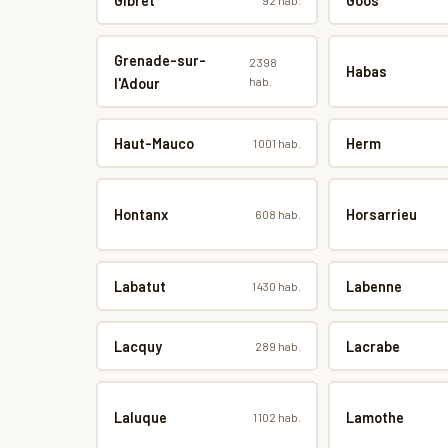
Gibret
Goos
Grenade-sur-
2 398
Habas
hab.
l'Adour
Haut-Mauco
Herm
1 001 hab.
Hontanx
Horsarrieu
608 hab.
Labatut
Labenne
1 430 hab.
Lacquy
Lacrabe
289 hab.
Laluque
Lamothe
1 102 hab.