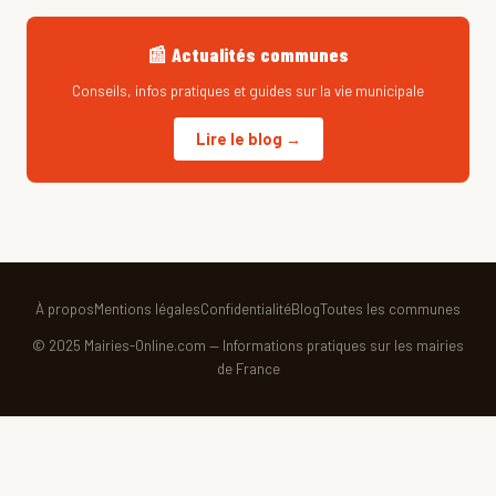
📰 Actualités communes
Conseils, infos pratiques et guides sur la vie municipale
Lire le blog →
À propos
Mentions légales
Confidentialité
Blog
Toutes les communes
© 2025 Mairies-Online.com — Informations pratiques sur les mairies
de France