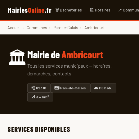
Mairies
Online
.fr
🗑 Déchèteries
🏛 Horaires
📍 Commun
Accueil
›
Communes
›
Pas-de-Calais
›
Ambricourt
🏛
Mairie de
Ambricourt
Tous les services municipaux — horaires,
démarches, contacts
📮 62310
🗺 Pas-de-Calais
👥 118 hab.
📐 3.4 km²
SERVICES DISPONIBLES