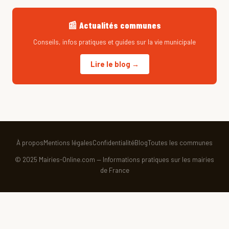
📰 Actualités communes
Conseils, infos pratiques et guides sur la vie municipale
Lire le blog →
À propos
Mentions légales
Confidentialité
Blog
Toutes les communes
© 2025 Mairies-Online.com — Informations pratiques sur les mairies
de France