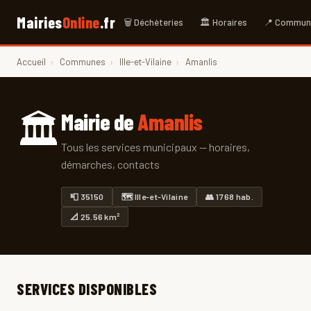
Mairies
Online
.fr
🗑 Déchèteries
🏛 Horaires
📍 Commun
Accueil
›
Communes
›
Ille-et-Vilaine
›
Amanlis
🏛
Mairie de
Amanlis
Tous les services municipaux — horaires,
démarches, contacts
📮 35150
🗺 Ille-et-Vilaine
👥 1 768 hab.
📐 25.56 km²
SERVICES DISPONIBLES